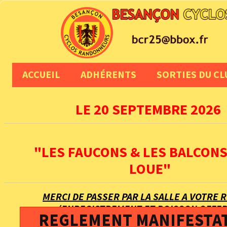
ACCUEIL
ADHÉRENTS
SORTIES DU CL
LE 20 SEPTEMBRE 2026
"LES FAUCONS & LES BALCONS
LOUE"
MERCI DE PASSER PAR LA SALLE A VOTRE 
(ENREGISTREMENT ET BOISSON OFFER
REGLEMENT MANIFESTA